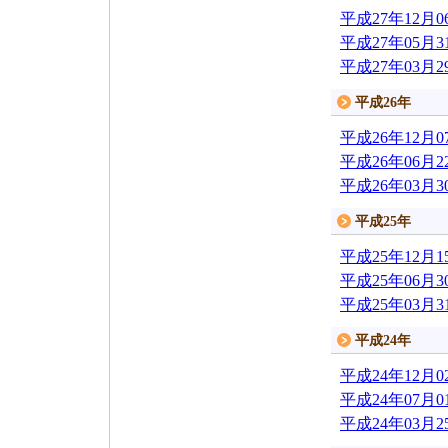
平成27年12
平成27年05
平成27年03
平成26年
平成26年12
平成26年06
平成26年03
平成25年
平成25年12
平成25年06
平成25年03
平成24年
平成24年12
平成24年07
平成24年03