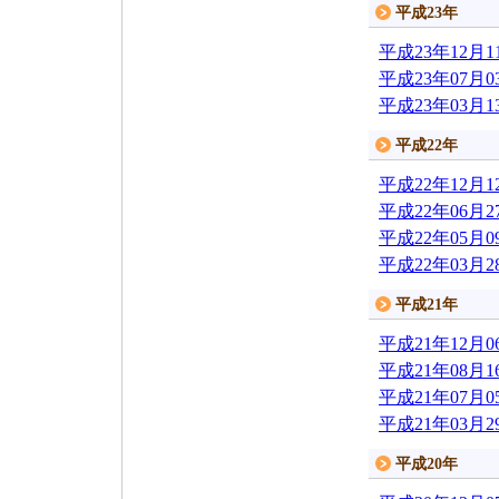
平成23年
平成23年12
平成23年07
平成23年03
平成22年
平成22年12
平成22年06
平成22年05
平成22年03
平成21年
平成21年12
平成21年08
平成21年07
平成21年03
平成20年