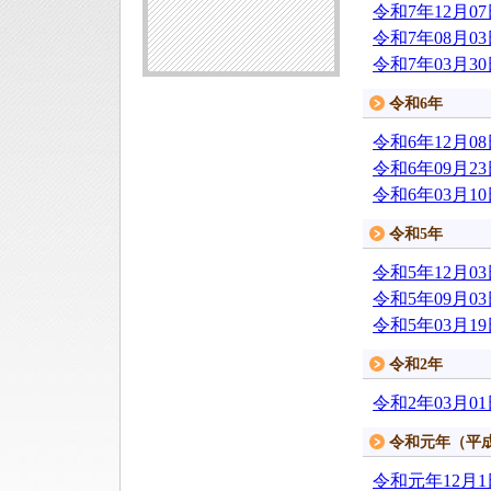
令和7年12月
令和7年08月
令和7年03月
令和6年
令和6年12月
令和6年09月
令和6年03月
令和5年
令和5年12月
令和5年09月
令和5年03月
令和2年
令和2年03月
令和元年（平成
令和元年12月